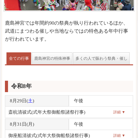
鹿島神宮では年間約90の祭典が執り行われているほか、
武道にまつわる催しや当地ならではの特色ある年中行事
が行われています。
全ての行事
鹿島神宮の特殊神事
多くの人で賑わう祭典・催し
令和8年
8月29日(
土
)
午後
斎杭清祓式(式年大祭御船祭諸祭行事)
詳細 ▼
8月31日(
月
)
午後
御座船清祓式(式年大祭御船祭諸祭行事)
詳細 ▼