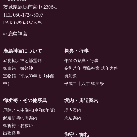
茨城県鹿嶋市宮中 2306-1
TEL 050-1724-5007
FAX 0299-82-1625
© 鹿島神宮
鹿島神宮について
祭典・行事
武甕槌大神と韴霊剣
年間の祭典・行事
御由緒・御祭神
令和八年 鹿島神宮 式年大祭
宝物館（平成30年より休館
御船祭
中）
平成二十六年 御船祭
御祈祷・その他祭典
境内・周辺案内
厄除と人生儀礼(令和8年版)
境内案内
郵送祈祷の御案内
周辺案内
御祈祷・お祓い
出張祭典
御守・御札