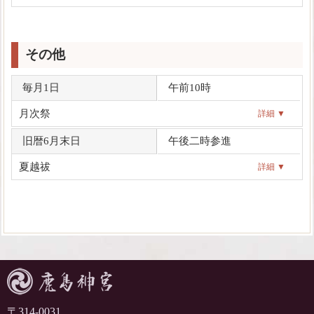
その他
毎月1日
午前10時
月次祭
詳細 ▼
旧暦6月末日
午後二時参進
夏越祓
詳細 ▼
〒314-0031