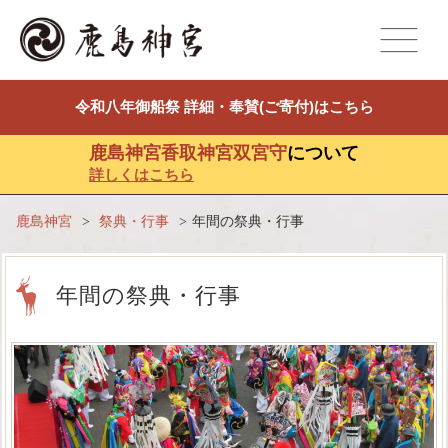
menu
令和八年御船祭 詳細・奉賛(ご寄付)はこちら
鹿島神宮香取神宮双宮守
について
詳しくはこちら
鹿島神宮
>
祭典・行事
>
年間の祭典・行事
年間の祭典・行事